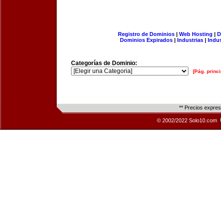
Registro de Dominios
|
Web Hosting
|
D
Dominios Expirados
|
Industrias
|
Indu
Categorías de Dominio:
[Pág. princi
** Precios expre
© 2002/2022 Solo10.com