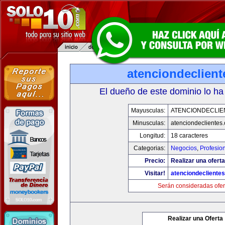
atenciondeclien
El dueño de este dominio lo ha
Mayusculas:
ATENCIONDECLIE
Minusculas:
atenciondeclientes
Longitud:
18 caracteres
Categorias:
Negocios
,
Profesio
Precio:
Realizar una oferta
Visitar!
atenciondecliente
Serán consideradas ofer
Realizar una Oferta