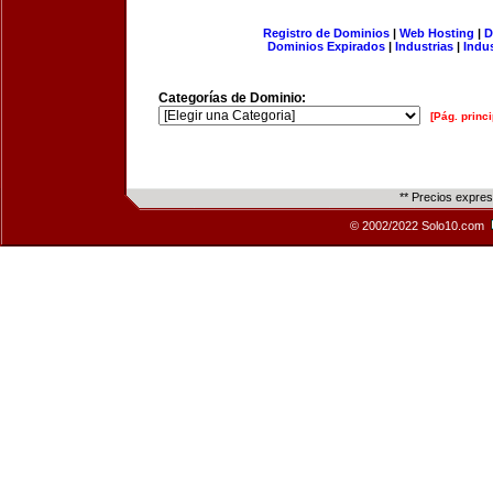
Registro de Dominios
|
Web Hosting
|
D
Dominios Expirados
|
Industrias
|
Indu
Categorías de Dominio:
[Pág. princi
** Precios expre
© 2002/2022 Solo10.com